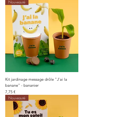
Nouveauté
Kit jardinage message drôle "J'ai la
banane" - bananier
Precio
7,75 €
Nouveauté