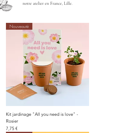
notre atelier en France, Lille.
Nouveauté
Kit jardinage "All you need is love" -
Rosier
Precio
7,75 €