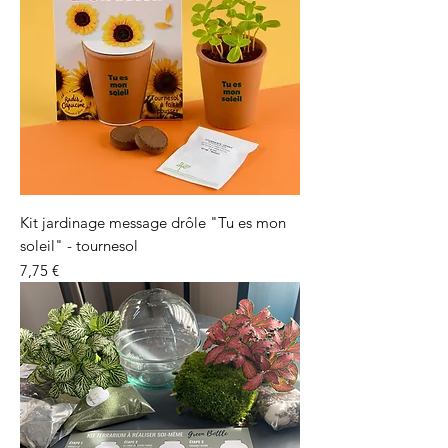
Kit jardinage message drôle "Tu es mon
soleil" - tournesol
Precio
7,75 €