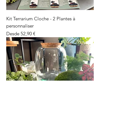
Kit Terrarium Cloche - 2 Plantes à
personnaliser
Precio de oferta
Desde
52,90 €
Kit Terrarium Liège - 2 Plantes à